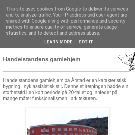
This site uses cookies from Google to deliver its services
Arkitekturvandring i Bergen
and to analyze traffic. Your IP address and user-agent are
shared with Google along with performance and security
metrics to ensure quality of service, generate usage
Bergensarkitektur i ord og bilder
statistics, and to detect and address abuse.
LEARN MORE
GOT IT
Handelstandens gamlehjem
Handelstandens gamlehjem på Årstad er en karakteristisk
bygning i nyklassisistisk stil. Denne stilretningen hadde sin
storhetstid i en kort periode på 20-tallet og innleder på
mange måter funksjonalismen i arkitekturen.