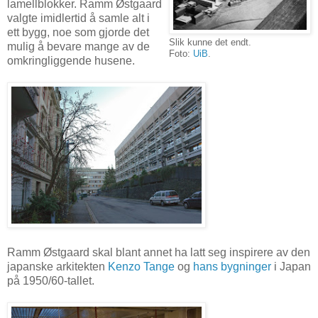
lamellblokker. Ramm Østgaard
valgte imidlertid å samle alt i
ett bygg, noe som gjorde det
Slik kunne det endt.
mulig å bevare mange av de
Foto:
UiB
.
omkringliggende husene.
Ramm Østgaard skal blant annet ha latt seg inspirere av den
japanske arkitekten
Kenzo Tange
og
hans bygninger
i Japan
på 1950/60-tallet.