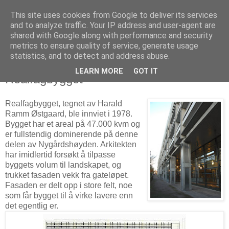
This site uses cookies from Google to deliver its services
Arkitekturvandring i Bergen
and to analyze traffic. Your IP address and user-agent are
shared with Google along with performance and security
metrics to ensure quality of service, generate usage
Bergensarkitektur i ord og bilder
statistics, and to detect and address abuse.
LEARN MORE
GOT IT
Realfagbygget
Realfagbygget, tegnet av Harald
Ramm Østgaard, ble innviet i 1978.
Bygget har et areal på 47.000 kvm og
er fullstendig dominerende på denne
delen av Nygårdshøyden. Arkitekten
har imidlertid forsøkt å tilpasse
byggets volum til landskapet, og
trukket fasaden vekk fra gateløpet.
Fasaden er delt opp i store felt, noe
som får bygget til å virke lavere enn
det egentlig er.