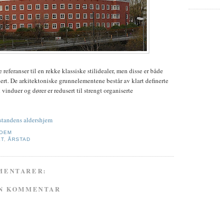
referanser til en rekke klassiske stilidealer, men disse er både
hert. De arkitektoniske grunnelementene består av klart definerte
vinduer og dører er redusert til strengt organiserte
standens aldershjem
HOEM
ET
,
ÅRSTAD
MENTARER:
EN KOMMENTAR