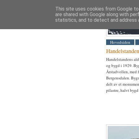
This site uses cookies from Google to 
are shared with Google along with per
AR
statistics, and to detect and address 
Hovedsiden
Handelstanden
Handelstandens ald
og bygd i 1929. Byg
Årstadvollen, med fr
Bergensdalen. Bygn
delt av et monumen
pilastre, halvt bygd