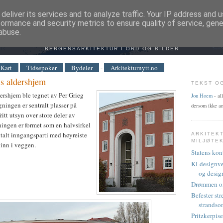
deliver its services and to analyze traffic. Your IP address and 
formance and security metrics to ensure quality of service, gen
KITEKTURVANDRING I BER
abuse.
BERGENSARKITEKTUR I ORD OG BILDER
Kart
Tidsepoker
Bydeler
-
Arkitekturnytt.no
s aldershjem
TEKST O
ershjem ble tegnet av Per Grieg
Jon Hoem
- al
ningen er sentralt plasser på
dersom ikke an
itt utsyn over store deler av
ingen er formet som en halvsirkel
talt inngangsparti med høyreiste
ARKITEK
MILJØTE
 inn i veggen.
Statens kon
KI-designve
og desig
Drømmen om
Befester str
strandso
Pritzkerpis