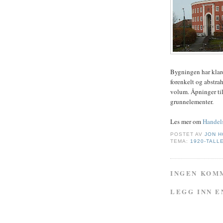
Bygningen har klare 
forenkelt og abstra
volum. Åpninger til 
grunnelementer.
Les mer om
Handel
POSTET AV
JON 
TEMA:
1920-TALL
INGEN KOM
LEGG INN 