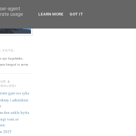
user-agent
erate usage
LEARN MORE
GOT IT
GEN
G FOTO:
le nye fargebilder,
nen fotograf er nevnt.
TUR &
KNOLOGI
torer gjør oss syke
rktøy i arkitektur
n
 den enkle hytta
engt vern av
nen
en 2025